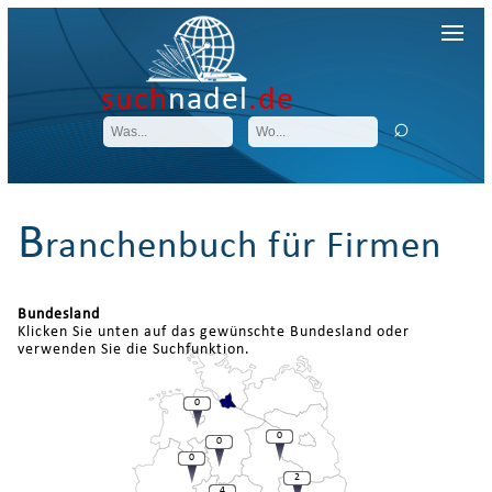
such
nadel
.de
B
ranchenbuch für Firmen
Bundesland
Klicken Sie unten auf das gewünschte Bundesland oder
verwenden Sie die Suchfunktion.
0
0
0
0
2
4