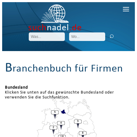
such
nadel
.de
B
ranchenbuch für Firmen
Bundesland
Klicken Sie unten auf das gewünschte Bundesland oder
verwenden Sie die Suchfunktion.
5
3
4
2
8
18