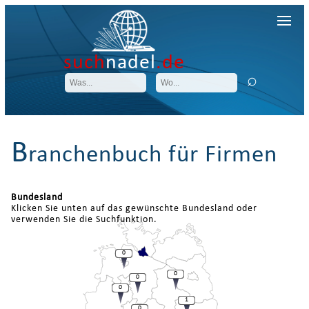
such
nadel
.de
B
ranchenbuch für Firmen
Bundesland
Klicken Sie unten auf das gewünschte Bundesland oder
verwenden Sie die Suchfunktion.
0
0
0
0
1
0