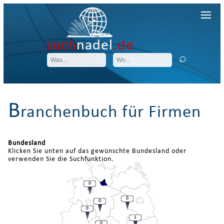
such
nadel
.de
B
ranchenbuch für Firmen
Bundesland
Klicken Sie unten auf das gewünschte Bundesland oder
verwenden Sie die Suchfunktion.
0
0
0
0
1
0