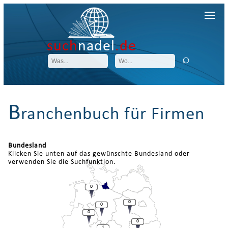
such
nadel
.de
B
ranchenbuch für Firmen
Bundesland
Klicken Sie unten auf das gewünschte Bundesland oder
verwenden Sie die Suchfunktion.
0
0
0
0
0
1