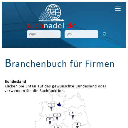
such
nadel
.de
B
ranchenbuch für Firmen
Bundesland
Klicken Sie unten auf das gewünschte Bundesland oder
verwenden Sie die Suchfunktion.
1
0
2
0
4
0