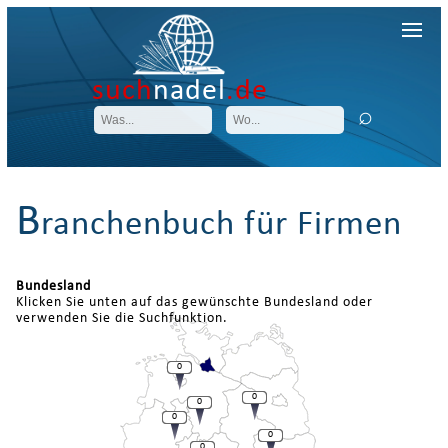
such
nadel
.de
B
ranchenbuch für Firmen
Bundesland
Klicken Sie unten auf das gewünschte Bundesland oder
verwenden Sie die Suchfunktion.
0
0
0
0
0
0