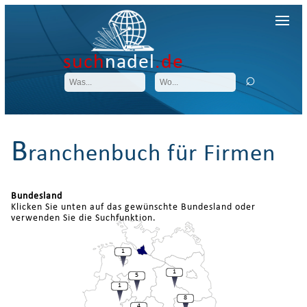
such
nadel
.de
B
ranchenbuch für Firmen
Bundesland
Klicken Sie unten auf das gewünschte Bundesland oder
verwenden Sie die Suchfunktion.
1
1
5
1
8
4