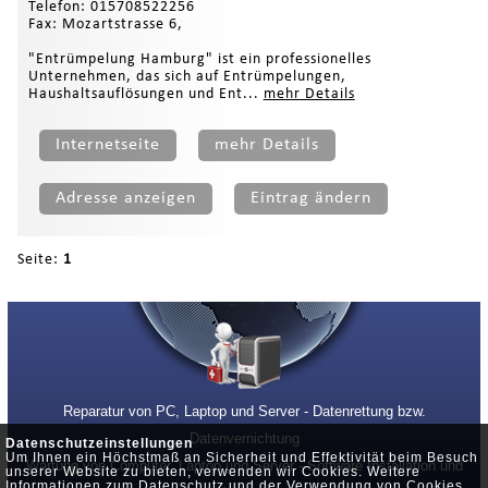
Telefon: 015708522256
Fax: Mozartstrasse 6,
"Entrümpelung Hamburg" ist ein professionelles
Unternehmen, das sich auf Entrümpelungen,
Haushaltsauflösungen und Ent...
mehr Details
Internetseite
mehr Details
Adresse anzeigen
Eintrag ändern
Seite:
1
Reparatur von PC, Laptop und Server - Datenrettung bzw.
Datenvernichtung
Datenschutzeinstellungen
Um Ihnen ein Höchstmaß an Sicherheit und Effektivität beim Besuch
Wartung von Computer, Laptop und Server - Software Installation und
unserer Website zu bieten, verwenden wir Cookies. Weitere
Informationen zum Datenschutz und der Verwendung von Cookies