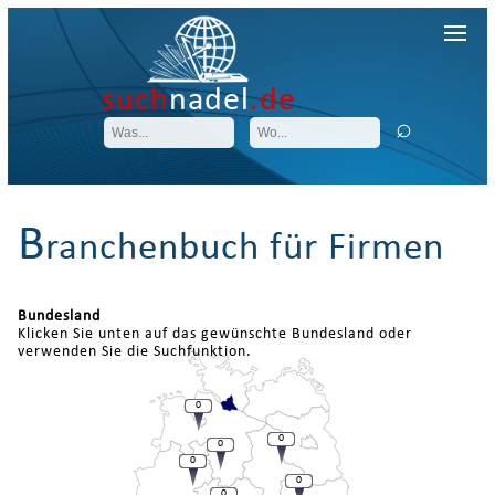
such
nadel
.de
B
ranchenbuch für Firmen
Bundesland
Klicken Sie unten auf das gewünschte Bundesland oder
verwenden Sie die Suchfunktion.
0
0
0
0
0
0