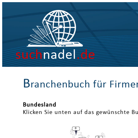
such
nadel
.de
B
ranchenbuch für Firme
Bundesland
Klicken Sie unten auf das gewünschte B
0
0