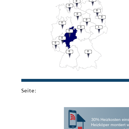
0
0
0
0
0
0
0
0
1
0
0
0
0
0
Seite:
30% Heizkosten eins
Heizköper montiert 