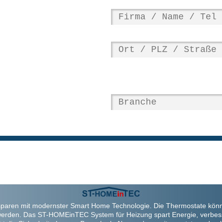
paren mit modernster Smart Home Technologie. Die Thermostate kön
werden. Das ST-HOMEinTEC System für Heizung spart Energie, verbes