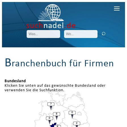
such
nadel
.de
B
ranchenbuch für Firmen
Bundesland
Klicken Sie unten auf das gewünschte Bundesland oder
verwenden Sie die Suchfunktion.
7
0
8
0
2
4