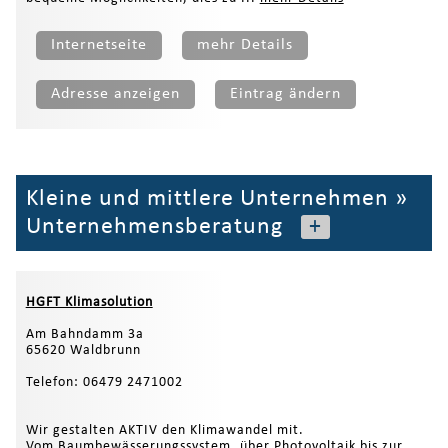
Internetseite
mehr Details
Adresse anzeigen
Eintrag ändern
Kleine und mittlere Unternehmen
»
Unternehmensberatung
+
HGFT Klimasolution
Am Bahndamm 3a
65620 Waldbrunn
Telefon: 06479 2471002
Wir gestalten AKTIV den Klimawandel mit.
Vom Baumbewässerungssystem, über Photovoltaik bis zur