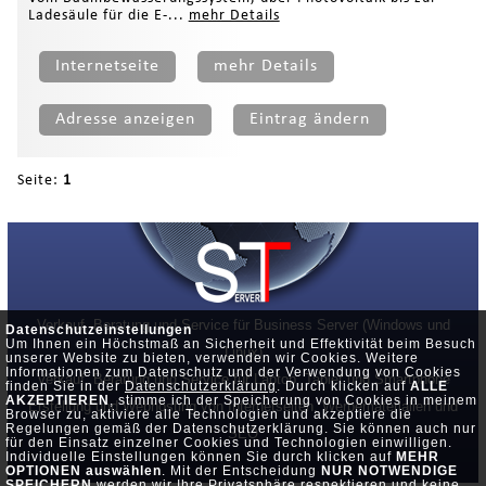
Ladesäule für die E-...
mehr Details
Internetseite
mehr Details
Adresse anzeigen
Eintrag ändern
Seite:
1
Verkauf, Beratung und Service für Business Server (Windows und
Datenschutzeinstellungen
Um Ihnen ein Höchstmaß an Sicherheit und Effektivität beim Besuch
Linux)
unserer Website zu bieten, verwenden wir Cookies. Weitere
Informationen zum Datenschutz und der Verwendung von Cookies
Verkauf, Beratung und Service für Laptop, Tablet und Smartphone
finden Sie in der
Datenschutzerklärung
. Durch klicken auf
ALLE
AKZEPTIEREN
, stimme ich der Speicherung von Cookies in meinem
Erstellung und Webhosting von Internetseiten, Werbematerialien und
Browser zu, aktiviere alle Technologien und akzeptiere die
Regelungen gemäß der Datenschutzerklärung. Sie können auch nur
SEO
für den Einsatz einzelner Cookies und Technologien einwilligen.
Individuelle Einstellungen können Sie durch klicken auf
MEHR
OPTIONEN auswählen
. Mit der Entscheidung
NUR NOTWENDIGE
SPEICHERN
werden wir Ihre Privatsphäre respektieren und keine