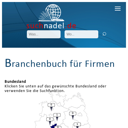
such
nadel
.de
B
ranchenbuch für Firmen
Bundesland
Klicken Sie unten auf das gewünschte Bundesland oder
verwenden Sie die Suchfunktion.
0
0
1
0
1
0