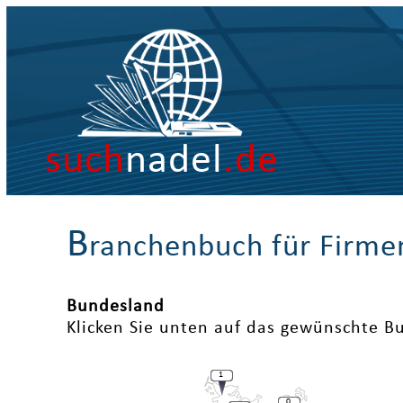
such
nadel
.de
B
ranchenbuch für Firme
Bundesland
Klicken Sie unten auf das gewünschte B
1
0