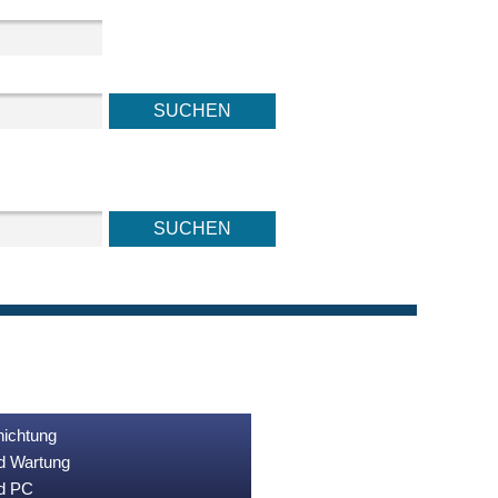
nichtung
nd Wartung
nd PC