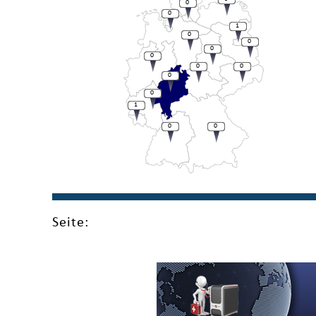
0
0
1
0
0
0
0
0
0
0
0
1
0
0
Seite: