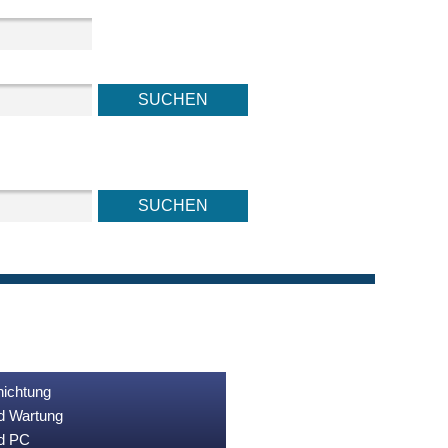
nichtung
nd Wartung
nd PC