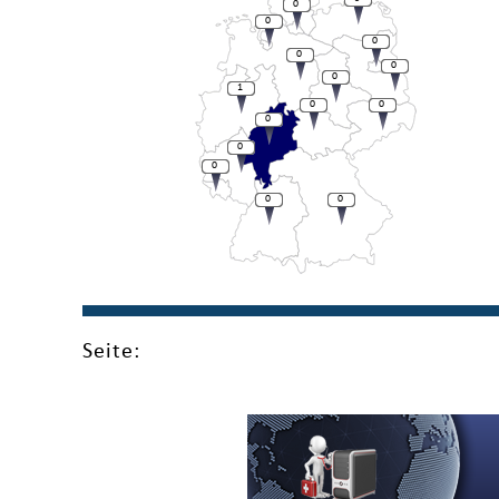
0
0
0
0
0
0
1
0
0
0
0
0
0
0
Seite: