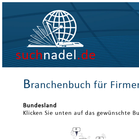
such
nadel
.de
B
ranchenbuch für Firme
Bundesland
Klicken Sie unten auf das gewünschte B
0
0