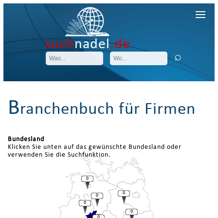
such
nadel
.de
B
ranchenbuch für Firmen
Bundesland
Klicken Sie unten auf das gewünschte Bundesland oder
verwenden Sie die Suchfunktion.
0
0
0
0
0
0