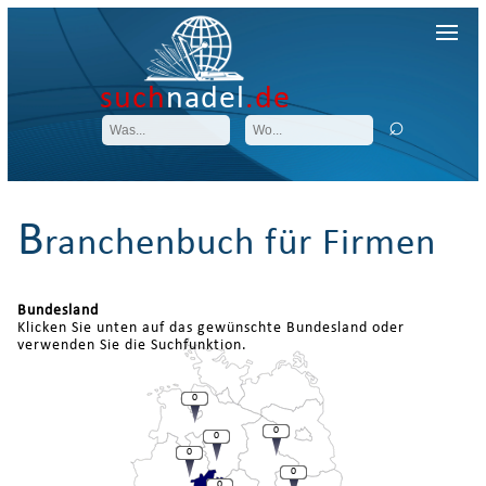
such
nadel
.de
B
ranchenbuch für Firmen
Bundesland
Klicken Sie unten auf das gewünschte Bundesland oder
verwenden Sie die Suchfunktion.
0
0
0
0
0
0