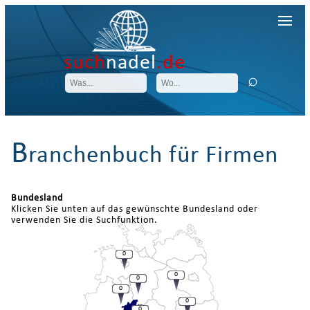
such
nadel
.de
B
ranchenbuch für Firmen
Bundesland
Klicken Sie unten auf das gewünschte Bundesland oder
verwenden Sie die Suchfunktion.
0
0
0
0
0
0