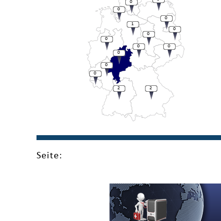
0
0
0
1
0
0
0
0
0
0
0
0
2
2
Seite: