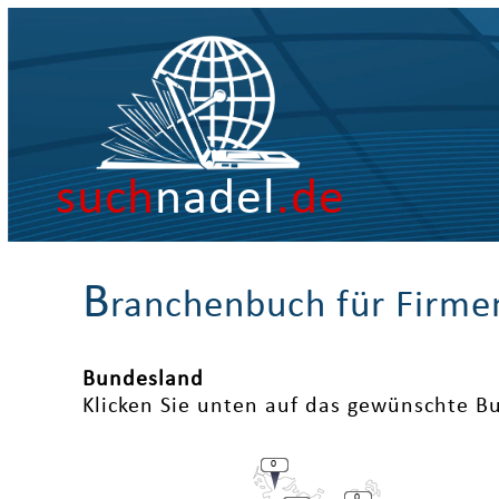
such
nadel
.de
B
ranchenbuch für Firme
Bundesland
Klicken Sie unten auf das gewünschte B
0
0