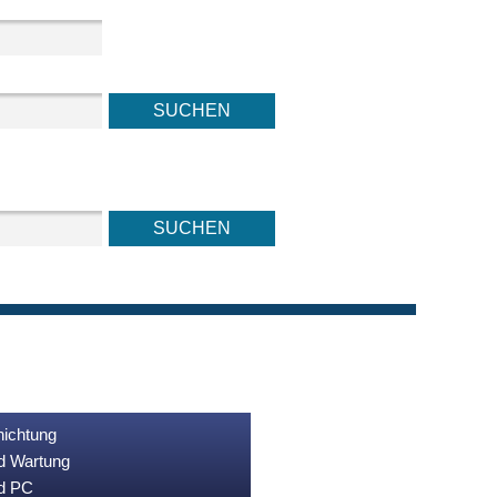
nichtung
nd Wartung
nd PC