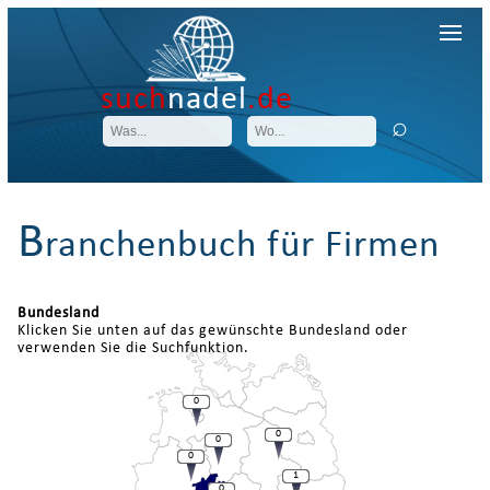
such
nadel
.de
B
ranchenbuch für Firmen
Bundesland
Klicken Sie unten auf das gewünschte Bundesland oder
verwenden Sie die Suchfunktion.
0
0
0
0
1
0