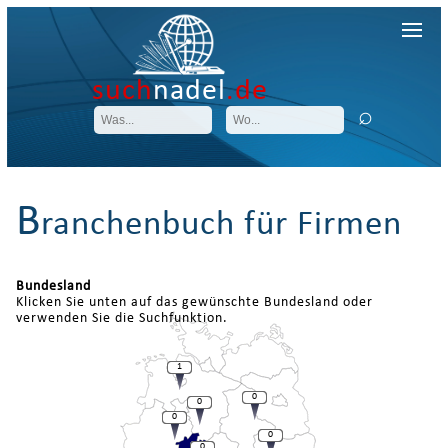
such
nadel
.de
B
ranchenbuch für Firmen
Bundesland
Klicken Sie unten auf das gewünschte Bundesland oder
verwenden Sie die Suchfunktion.
1
0
0
0
0
0