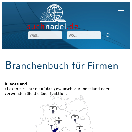
such
nadel
.de
B
ranchenbuch für Firmen
Bundesland
Klicken Sie unten auf das gewünschte Bundesland oder
verwenden Sie die Suchfunktion.
0
0
0
0
1
0