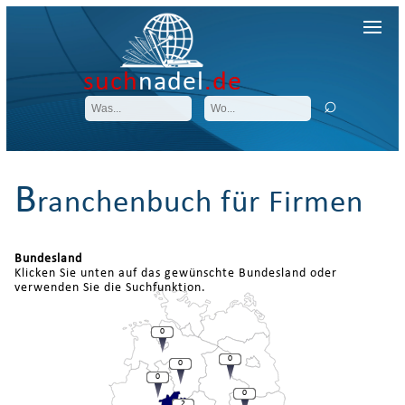
such
nadel
.de
B
ranchenbuch für Firmen
Bundesland
Klicken Sie unten auf das gewünschte Bundesland oder
verwenden Sie die Suchfunktion.
0
0
0
0
0
2