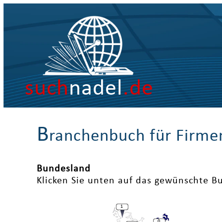
such
nadel
.de
B
ranchenbuch für Firme
Bundesland
Klicken Sie unten auf das gewünschte B
1
0