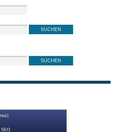
inux)
nd SEO