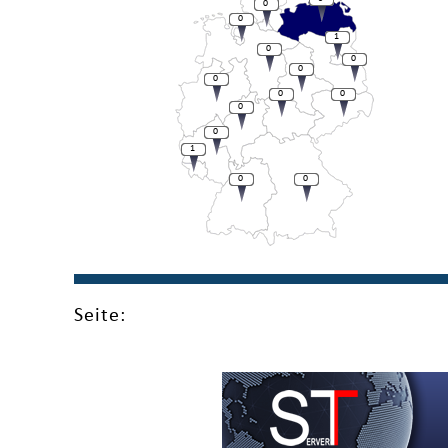
0
0
1
0
0
0
0
0
0
0
0
1
0
0
Seite: