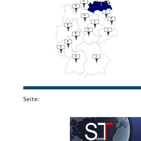
0
0
1
0
0
1
0
0
1
0
0
0
0
1
Seite: