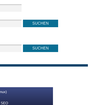
inux)
nd SEO