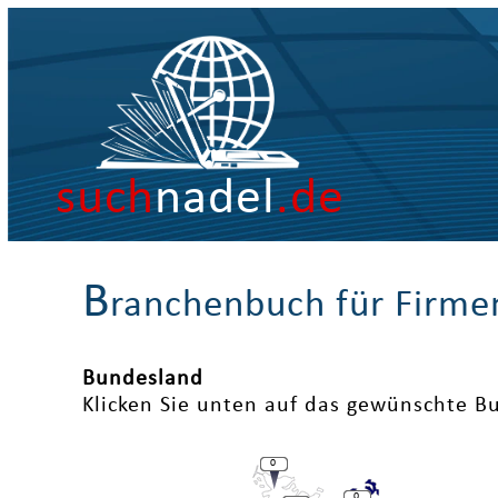
such
nadel
.de
B
ranchenbuch für Firme
Bundesland
Klicken Sie unten auf das gewünschte B
0
0