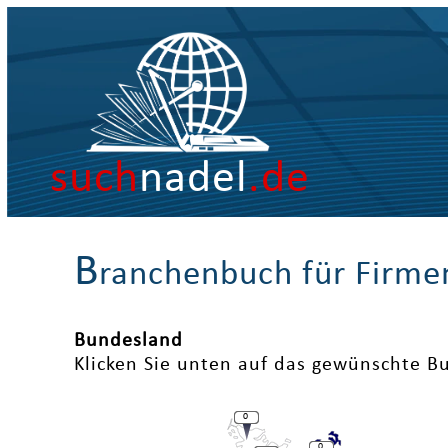
such
nadel
.de
B
ranchenbuch für Firme
Bundesland
Klicken Sie unten auf das gewünschte B
0
0