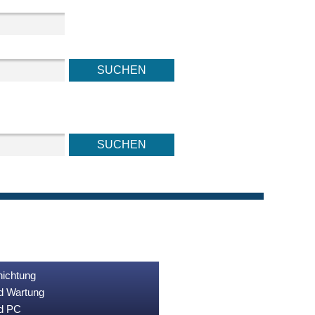
nichtung
nd Wartung
nd PC