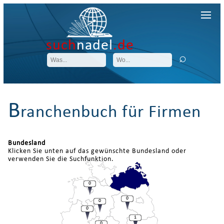
such
nadel
.de
B
ranchenbuch für Firmen
Bundesland
Klicken Sie unten auf das gewünschte Bundesland oder
verwenden Sie die Suchfunktion.
0
0
0
0
1
0