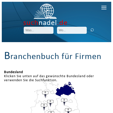
such
nadel
.de
B
ranchenbuch für Firmen
Bundesland
Klicken Sie unten auf das gewünschte Bundesland oder
verwenden Sie die Suchfunktion.
0
0
0
0
0
0