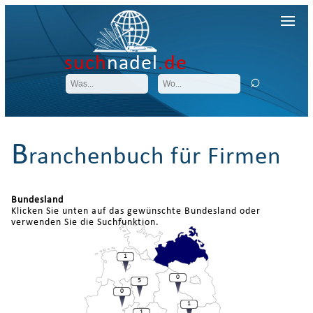
such
nadel
.de
B
ranchenbuch für Firmen
Bundesland
Klicken Sie unten auf das gewünschte Bundesland oder
verwenden Sie die Suchfunktion.
1
0
5
0
1
1