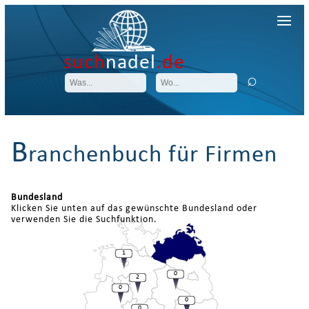
such
nadel
.de
B
ranchenbuch für Firmen
Bundesland
Klicken Sie unten auf das gewünschte Bundesland oder
verwenden Sie die Suchfunktion.
1
0
2
0
0
0