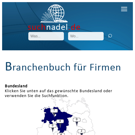
such
nadel
.de
B
ranchenbuch für Firmen
Bundesland
Klicken Sie unten auf das gewünschte Bundesland oder
verwenden Sie die Suchfunktion.
7
0
8
0
2
4