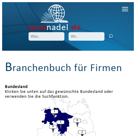
such
nadel
.de
B
ranchenbuch für Firmen
Bundesland
Klicken Sie unten auf das gewünschte Bundesland oder
verwenden Sie die Suchfunktion.
1
0
1
0
2
0