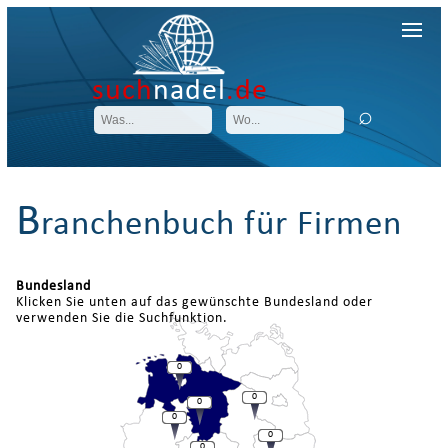
such
nadel
.de
B
ranchenbuch für Firmen
Bundesland
Klicken Sie unten auf das gewünschte Bundesland oder
verwenden Sie die Suchfunktion.
0
0
0
0
0
0