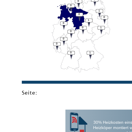
0
0
1
0
0
1
0
0
1
0
0
0
0
1
Seite:
30% Heizkosten eins
Heizköper montiert 