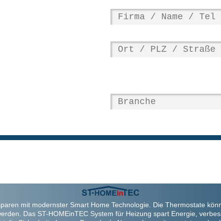
paren mit modernster Smart Home Technologie. Die Thermostate kön
werden. Das ST-HOMEinTEC System für Heizung spart Energie, verbes