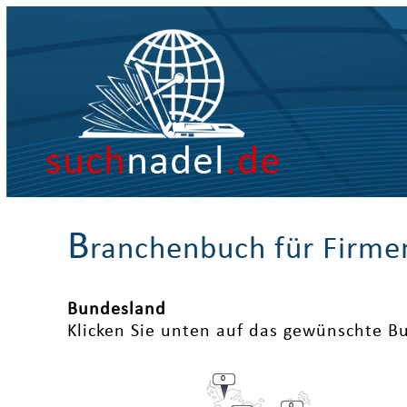
such
nadel
.de
B
ranchenbuch für Firme
Bundesland
Klicken Sie unten auf das gewünschte B
0
0