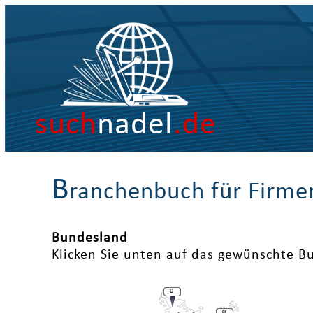
such
nadel
.de
B
ranchenbuch für Firme
Bundesland
Klicken Sie unten auf das gewünschte B
0
0