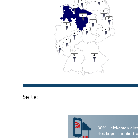
1
0
1
0
0
0
1
0
0
1
0
0
0
2
Seite:
30% Heizkosten eins
Heizköper montiert 