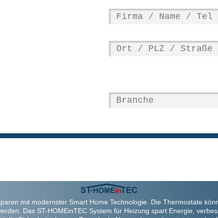
paren mit modernster Smart Home Technologie. Die Thermostate kön
werden. Das ST-HOMEinTEC System für Heizung spart Energie, verbes