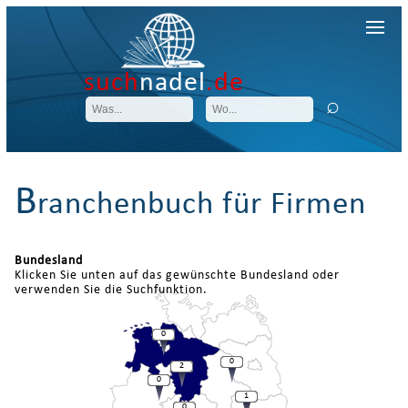
such
nadel
.de
B
ranchenbuch für Firmen
Bundesland
Klicken Sie unten auf das gewünschte Bundesland oder
verwenden Sie die Suchfunktion.
0
0
2
0
1
0