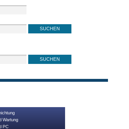
nichtung
nd Wartung
nd PC