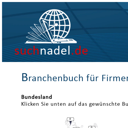
such
nadel
.de
B
ranchenbuch für Firme
Bundesland
Klicken Sie unten auf das gewünschte B
0
0