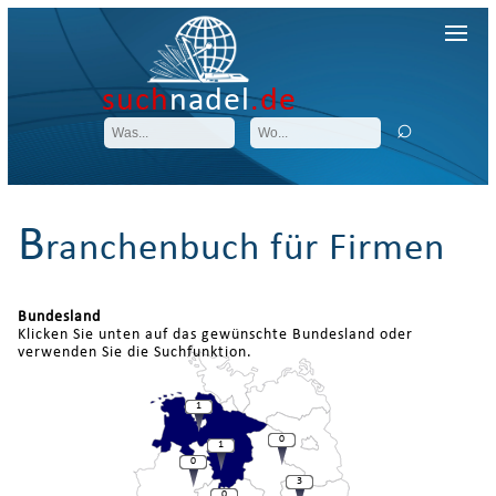
such
nadel
.de
B
ranchenbuch für Firmen
Bundesland
Klicken Sie unten auf das gewünschte Bundesland oder
verwenden Sie die Suchfunktion.
1
0
1
0
3
0