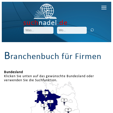
such
nadel
.de
B
ranchenbuch für Firmen
Bundesland
Klicken Sie unten auf das gewünschte Bundesland oder
verwenden Sie die Suchfunktion.
0
0
0
0
0
0