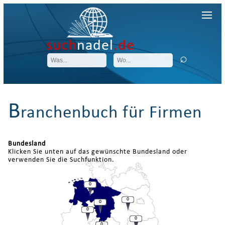
such
nadel
.de
B
ranchenbuch für Firmen
Bundesland
Klicken Sie unten auf das gewünschte Bundesland oder
verwenden Sie die Suchfunktion.
0
0
0
0
0
0