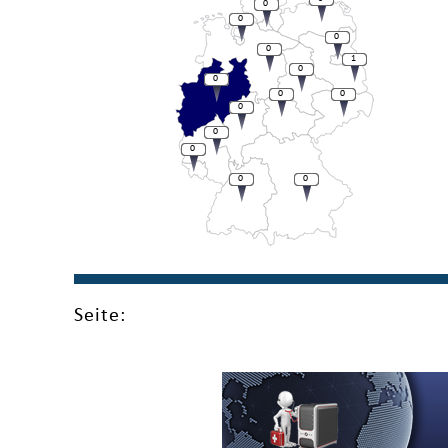
0
0
0
0
1
0
0
0
0
0
0
0
0
0
Seite: