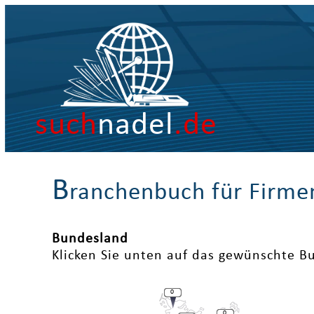
such
nadel
.de
B
ranchenbuch für Firme
Bundesland
Klicken Sie unten auf das gewünschte B
0
0