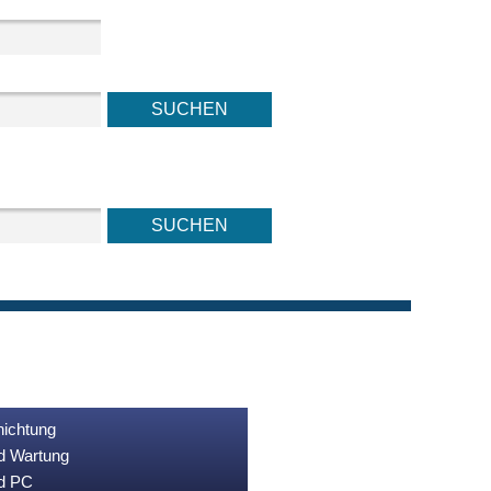
nichtung
nd Wartung
nd PC