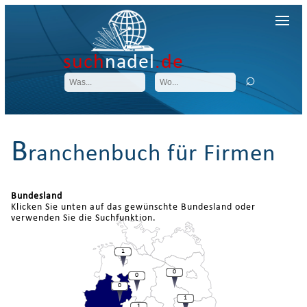
such
nadel
.de
B
ranchenbuch für Firmen
Bundesland
Klicken Sie unten auf das gewünschte Bundesland oder
verwenden Sie die Suchfunktion.
1
0
0
0
1
1