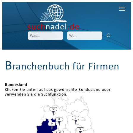
such
nadel
.de
B
ranchenbuch für Firmen
Bundesland
Klicken Sie unten auf das gewünschte Bundesland oder
verwenden Sie die Suchfunktion.
0
0
0
0
0
0