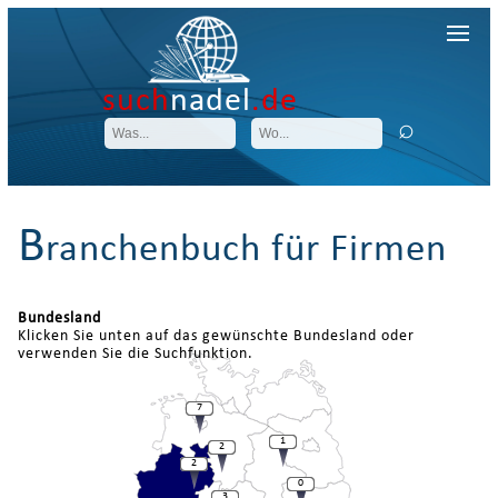
such
nadel
.de
B
ranchenbuch für Firmen
Bundesland
Klicken Sie unten auf das gewünschte Bundesland oder
verwenden Sie die Suchfunktion.
7
1
2
2
0
3