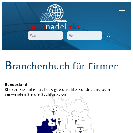
such
nadel
.de
B
ranchenbuch für Firmen
Bundesland
Klicken Sie unten auf das gewünschte Bundesland oder
verwenden Sie die Suchfunktion.
0
0
0
0
0
0