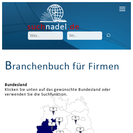
such
nadel
.de
B
ranchenbuch für Firmen
Bundesland
Klicken Sie unten auf das gewünschte Bundesland oder
verwenden Sie die Suchfunktion.
0
0
0
0
0
2