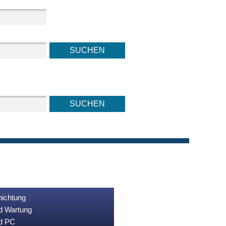
nichtung
nd Wartung
nd PC