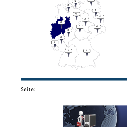
0
0
1
0
0
0
0
0
0
0
0
0
2
1
Seite: