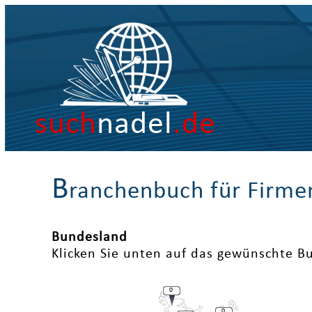
such
nadel
.de
B
ranchenbuch für Firme
Bundesland
Klicken Sie unten auf das gewünschte B
0
0