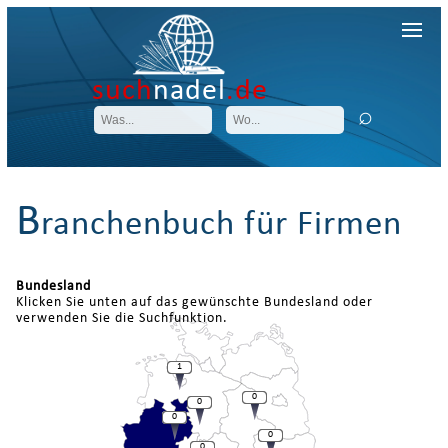
such
nadel
.de
B
ranchenbuch für Firmen
Bundesland
Klicken Sie unten auf das gewünschte Bundesland oder
verwenden Sie die Suchfunktion.
1
0
0
0
0
0