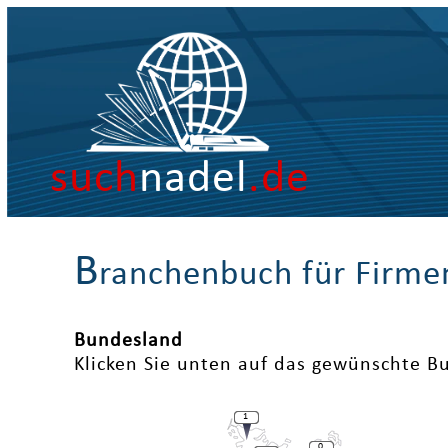
such
nadel
.de
B
ranchenbuch für Firme
Bundesland
Klicken Sie unten auf das gewünschte B
1
0