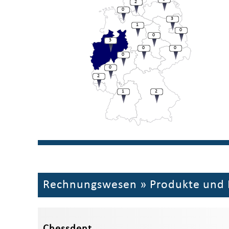
2
0
3
1
0
0
3
0
0
0
0
2
1
2
Rechnungswesen
»
Produkte und 
Chessdent