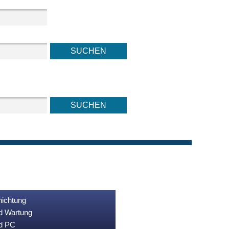
nichtung
nd Wartung
nd PC