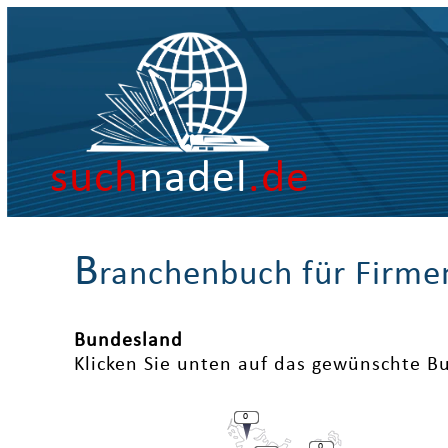
such
nadel
.de
B
ranchenbuch für Firme
Bundesland
Klicken Sie unten auf das gewünschte B
0
0