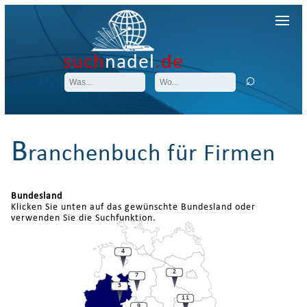
such
nadel
.de
B
ranchenbuch für Firmen
Bundesland
Klicken Sie unten auf das gewünschte Bundesland oder
verwenden Sie die Suchfunktion.
4
2
7
3
11
9